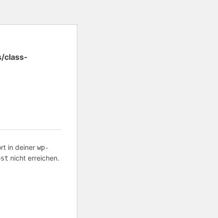
/class-
t in deiner
wp-
nicht erreichen.
ost