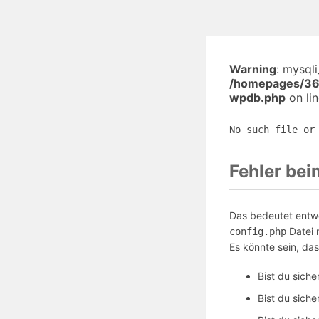
Warning
: mysql
/homepages/36
wpdb.php
on li
No such file or
Fehler be
Das bedeutet entwe
Datei 
config.php
Es könnte sein, da
Bist du sich
Bist du sich